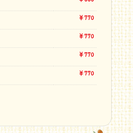
￥770
￥770
￥770
￥770