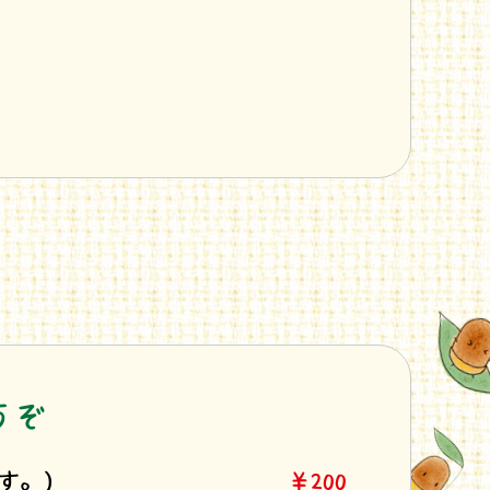
うぞ
す。)
￥200