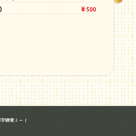
)
￥500
明字郷東２－１