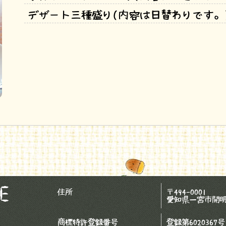
デザート三種盛り(内容は日替わりです。
住所
〒494-0001
愛知県一宮市開
商標特許登録番号
登録第6020367号