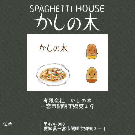
有限会社 かしの木
一宮市開明字郷東２９
住所
〒494-0001
愛知県一宮市開明字郷東２－１