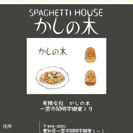
有限会社 かしの木
一宮市開明字郷東２９
住所
〒494-0001
愛知県一宮市開明字郷東２－１