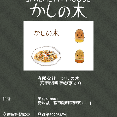
有限会社 かしの木
一宮市開明字郷東２９
住所
〒494-0001
愛知県一宮市開明字郷東２－１
商標特許登録番
登録第6020367号